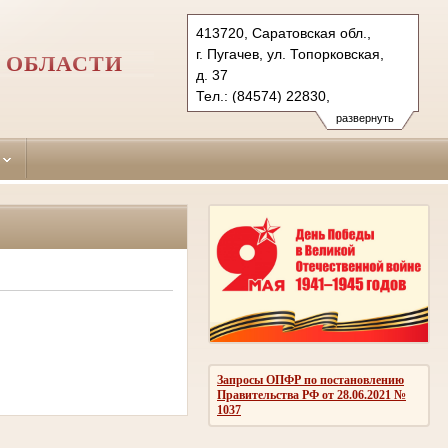
413720, Саратовская обл.,
г. Пугачев, ул. Топорковская,
 ОБЛАСТИ
д. 37
Тел.: (84574) 22830,
(84579) 51231, (84577) 22714,
развернуть
(84575) 21682
pugachevsky.sar@sudrf.ru
Запросы ОПФР по постановлению
Правительства РФ от 28.06.2021 №
1037