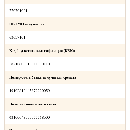
770701001
ОКТМО получателя:
63637101
Код бюджетной классификации (КБК):
18210803010011050110
Номер счета банка получателя средств:
40102810445370000059
Номер казначейского счета:
03100643000000018500