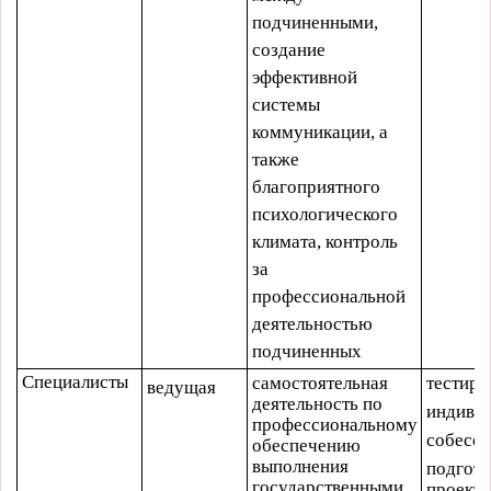
подчиненными,
создание
эффективной
системы
коммуникации, а
также
благоприятного
психологического
климата, контроль
за
профессиональной
деятельностью
подчиненных
Специалисты
самостоятельная
тестиро
ведущая
деятельность по
индиви
профессиональному
собесе
обеспечению
выполнения
подгото
государственными
проекта