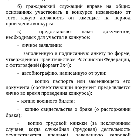
б)
гражданский служащий вправе на общих
основаниях участвовать в конкурсе независимо от
того, какую должность он замещает на период
проведения конкурса.
в)
предоставляют пакет документов,
необходимых для участия в конкурсе:
личное заявление;
-
заполненную и подписанную анкету по форме,
-
утвержденной Правительством Российской Федерации,
с фотографией (формат
3
x
4);
автобиографию, написанную от руки;
-
копию паспорта или заменяющего его
-
документа (соответствующий документ предъявляется
лично во время проведения конкурса);
копию военного билета;
-
копию свидетельства о браке (о расторжении
-
брака);
копию трудовой книжки (за исключением
-
случаев, когда служебная (трудовая) деятельность
осуществляется впервые), заверенную кадровой