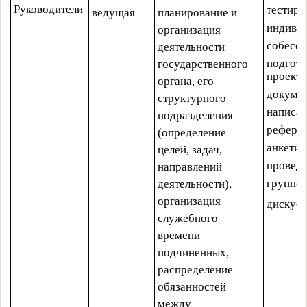
Руководители
тестиро
ведущая
планирование и
индиви
организация
собесе
деятельности
подгото
государственного
проекта
органа, его
докуме
структурного
написа
подразделения
рефера
(определение
анкетир
целей, задач,
провед
направлений
группо
деятельности),
организация
дискус
служебного
времени
подчиненных,
распределение
обязанностей
между