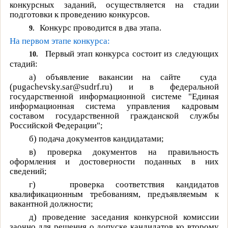
конкурсных заданий, осуществляется на стадии
подготовки к проведению конкурсов.
Конкурс проводится в два этапа.
9.
На первом этапе конкурса:
Первый этап конкурса состоит из следующих
10.
стадий:
а)
объявление вакансии на сайте
суда
(
pugachevsky.sar@sudrf.ru
)
и в федеральной
государственной информационной системе "Единая
информационная система управления кадровым
составом государственной гражданской службы
Российской Федерации";
б)
подача документов кандидатами;
в)
проверка документов на правильность
оформления и достоверности поданных в них
сведений;
г)
проверка соответствия кандидатов
квалификационным требованиям, предъявляемым к
вакантной должности;
д)
проведение заседания конкурсной комиссии
заочно для решения о допуске кандидатов ко второму